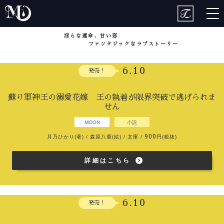
togg
nav
淫らな運命、甘い恋
ファンタジックなラブストーリー
6.10
発売！
蘇り軍神王の溺愛花嫁 王の執着が限界突破で逃げられま
せん
MOON
小説
900
月乃ひかり(著) / 森原八鹿(絵) / 文庫 /
円(税抜)
詳細はこちら
6.10
発売！