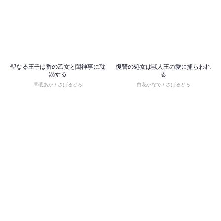
聖なる王子は番の乙女と閨神事に耽
復讐の処女は獣人王の愛に捕らわれ
溺する
る
青砥あか / さばるどろ
白花かなで / さばるどろ