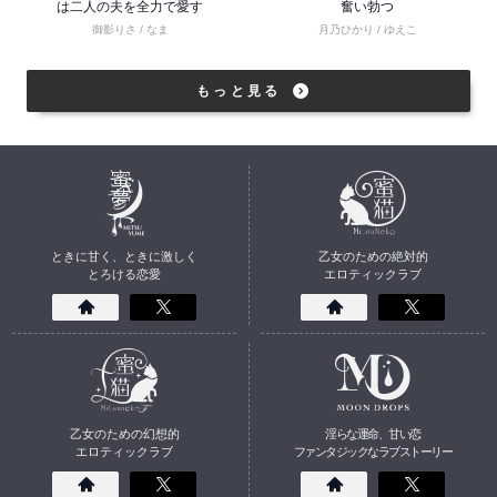
は二人の夫を全力で愛す
奮い勃つ
御影りさ / なま
月乃ひかり / ゆえこ
もっと見る
ときに甘く、ときに激しく
乙女のための絶対的
とろける恋愛
エロティックラブ
乙女のための幻想的
淫らな運命、甘い恋
エロティックラブ
ファンタジックなラブストーリー