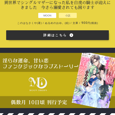
異世界でシングルマザーになった私を白虎の騎士が迎えに
きました 今さら溺愛されても困ります
MOON
小説
900
このはなさくや(著) / ぬるめのおゆ。(絵) / 文庫 /
円(税抜)
詳細はこちら