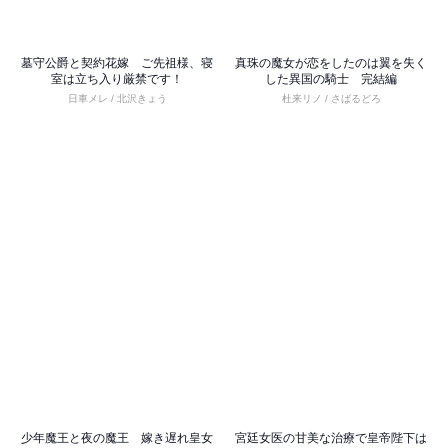
墓守公爵と契約花嫁 ご先祖様、寝
真珠の魔女が恋をしたのは翼を失く
室は立ち入り厳禁です！
した異国の騎士 完結編
日車メレ / 北沢きょう
杜来リノ / さばるどろ
少年魔王と夜の魔王 嫁き遅れ皇女
宮廷女医の甘美な治療で皇帝陛下は