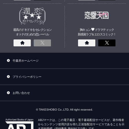
最高のドキドキをセレクション
胸キュン
ドラマティック
オトナのための
恋
レーベル
新感覚ラブ＆エロスコミック！
竹書房ホームページ
プライバシーポリシー
お問い合わせ
© TAKESHOBO Co.,LTD. All right reserved.
ABJマークは、この電子書店・電子書籍配信サービスが、著作権者
からコンテンツ使用許諾を得た正規版配信サービスであることを示
す登録商標（登録番号 第6091713号）です。