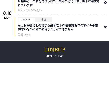
妖精姫と二つ名を付けられて、気がつけば王太子殿下に溺愛さ
れています
屋月トム伽 / ぼんばべ
8.10
MON
MOON
小説
私と目が合うと発情する皇帝陛下VS存在感ゼロの甘イキ令嬢
両想いなのに見つめ合うことができません
臣桜 / Ryuki
既刊タイトル