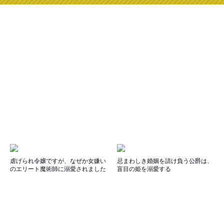
虐げられ令嬢ですが、なぜか女嫌い
忌まわしき婚姻を請け負う公爵は、
のエリート魔術師に溺愛されました
盲目の姫を溺愛する