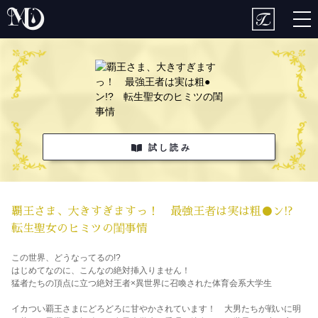
togg
nav
試し読み
覇王さま、大きすぎますっ！ 最強王者は実は粗●ン!?
転生聖女のヒミツの閨事情
この世界、どうなってるの!?
はじめてなのに、こんなの絶対挿入りません！
猛者たちの頂点に立つ絶対王者×異世界に召喚された体育会系大学生
イカつい覇王さまにどろどろに甘やかされています！ 大男たちが戦いに明