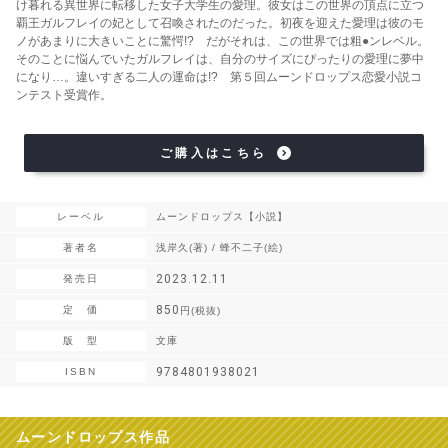
け暮れる異世界に転移した女子大学生の愛理。彼女はこの世界の頂点に立つ
覇王ガルフレイの妃として召喚されたのだった。初夜を迎えた愛理は彼のモ
ノがあまりに大きいことに驚愕!? だがそれは、この世界では粗●ンレベル。
そのことに悩んでいたガルフレイは、自分のサイズにぴったりの愛理に夢中
になり…。違いすぎる二人の運命は!? 第５回ムーンドロップス恋愛小説コ
ンテスト受賞作。
ご購入はこちら
レーベル
ムーンドロップス【小説】
著者名
浅岸久(著) / 蜂不二子(絵)
2023.12.11
発売日
850
定 価
円(税抜)
版 型
文庫
9784801938021
ISBN
ムーンドロップス作品