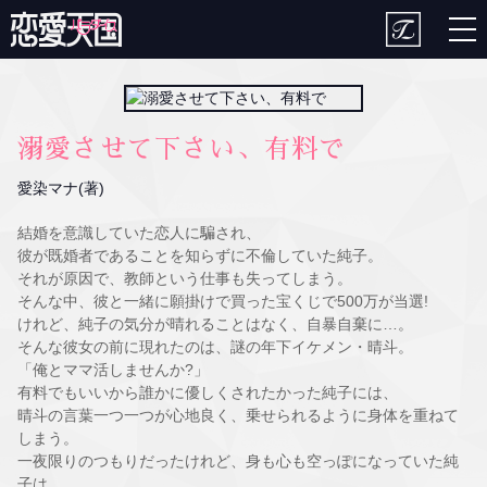
togg
nav
溺愛させて下さい、有料で
愛染マナ(著)
結婚を意識していた恋人に騙され、
彼が既婚者であることを知らずに不倫していた純子。
それが原因で、教師という仕事も失ってしまう。
そんな中、彼と一緒に願掛けで買った宝くじで500万が当選!
けれど、純子の気分が晴れることはなく、自暴自棄に…。
そんな彼女の前に現れたのは、謎の年下イケメン・晴斗。
「俺とママ活しませんか?」
有料でもいいから誰かに優しくされたかった純子には、
晴斗の言葉一つ一つが心地良く、乗せられるように身体を重ねて
しまう。
一夜限りのつもりだったけれど、身も心も空っぽになっていた純
子は、