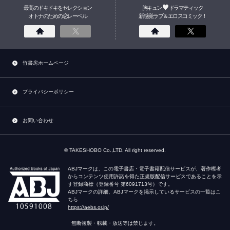
最高のドキドキをセレクション
胸キュン
ドラマティック
オトナのための
恋
レーベル
新感覚ラブ＆エロスコミック！
竹書房ホームページ
プライバシーポリシー
お問い合わせ
© TAKESHOBO Co.,LTD. All right reserved.
ABJマークは、この電子書店・電子書籍配信サービスが、著作権者
からコンテンツ使用許諾を得た正規版配信サービスであることを示
す登録商標（登録番号 第6091713号）です。
ABJマークの詳細、ABJマークを掲示しているサービスの一覧はこ
ちら
https://aebs.or.jp/
無断複製・転載・放送等は禁じます。