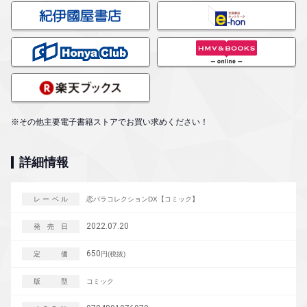
※その他主要電子書籍ストアでお買い求めください！
詳細情報
レーベル
恋パラコレクションDX【コミック】
2022.07.20
発売日
650
定価
円(税抜)
版型
コミック