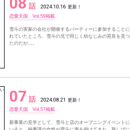
08
話
2024.10.16
更新！
恋愛天国 Vol.59掲載
雪斗の実家の会社が開催するパーティーに参加することに
れていたところ、雪斗の兄で同じく幼なじみの晃良を見つ
たのだが…。
07
話
2024.08.21
更新！
恋愛天国 Vol.57掲載
新事業の見学として、雪斗と店のオープニングイベントに
いると、秘書課の女性が雪斗に声を掛けてきた。親しげに