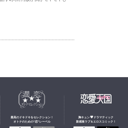
最高のドキドキをセレクション
！
胸キュン
ドラマティック
オトナのための
"
恋
"
レーベル
新感覚ラブ＆エロスコミック！