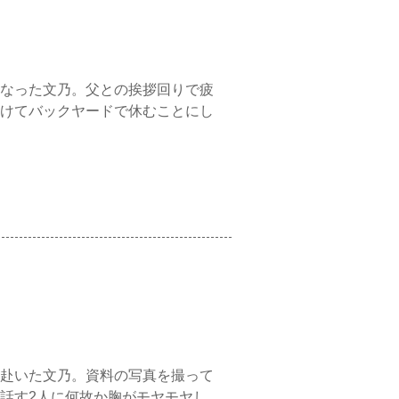
なった文乃。父との挨拶回りで疲
けてバックヤードで休むことにし
赴いた文乃。資料の写真を撮って
話す2人に何故か胸がモヤモヤし