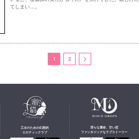
てしまい…。
1
2
淫らな運命、甘い恋
乙女のための幻想的
ファンタジックなラブストーリー
エロティックラブ