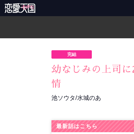
完結
幼なじみの上司に
情
池ソウタ/水城のあ
最新話はこちら