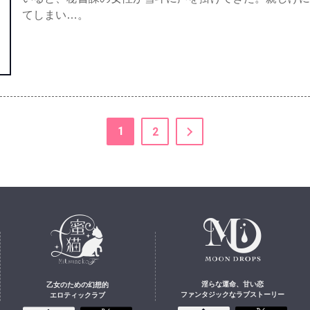
てしまい…。
1
2
淫らな運命、甘い恋
乙女のための幻想的
ファンタジックなラブストーリー
エロティックラブ