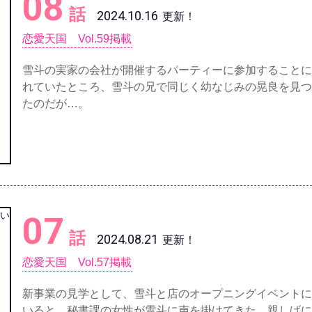
08
話
2024.10.16
更新！
恋愛天国 Vol.59掲載
雪斗の実家の会社が開催するパーティーに参加することに
れていたところ、雪斗の兄で同じく幼なじみの晃良を見つ
たのだが…。
07
話
2024.08.21
更新！
恋愛天国 Vol.57掲載
新事業の見学として、雪斗と店のオープニングイベントに
いると、秘書課の女性が雪斗に声を掛けてきた。親しげに