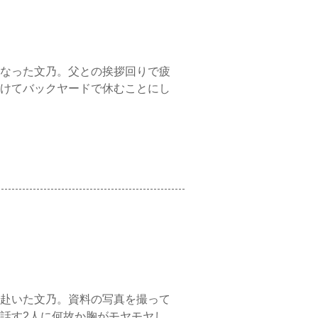
なった文乃。父との挨拶回りで疲
けてバックヤードで休むことにし
赴いた文乃。資料の写真を撮って
話す2人に何故か胸がモヤモヤし