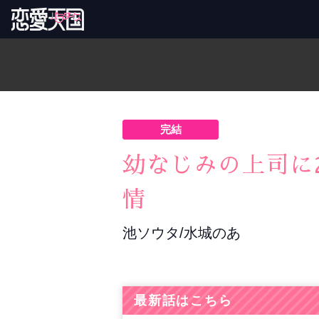
完結
幼なじみの上司に
情
池ソウタ/水城のあ
最新話はこちら