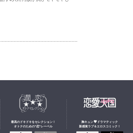
最高のドキドキをセレクション
！
胸キュン
ドラマティック
オトナのための
"
恋
"
レーベル
新感覚ラブ＆エロスコミック！