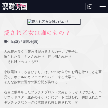
togg
nav
愛され乙女は誰のもの？
田中琳(著) / 藍河桂(原)
入れ替わり立ち替わり現れる３人のセレブ男子に
迫られたり、キスされたり、押し倒されたり…
…それ以上のコトも!!?
小咲陽鞠（こさきひまり）は、いつか自分のお店を持つことを夢
見て、ホテルのカフェでアルバイトする大学生。
そんな彼女に運命の数分間が訪れる──…。
右目に眼帯をしたプラチナブロンドの男とうっかりぶつかり、ハ
リウッドスター並みのイケメンにデートに誘われ、突如現れたエ
キゾチックなシークに求婚され押し倒されて…!?