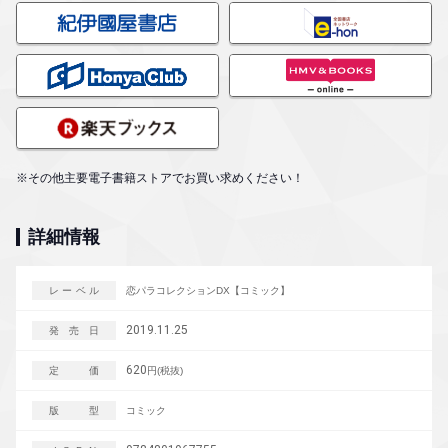
※その他主要電子書籍ストアでお買い求めください！
詳細情報
レーベル
恋パラコレクションDX【コミック】
2019.11.25
発売日
620
定価
円(税抜)
版型
コミック