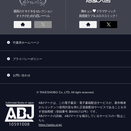
最高のドキドキをセレクション
胸キュン
ドラマティック
オトナのための
恋
レーベル
新感覚ラブ＆エロスコミック！
竹書房ホームページ
プライバシーポリシー
お問い合わせ
© TAKESHOBO Co.,LTD. All right reserved.
ABJマークは、この電子書店・電子書籍配信サービスが、著作権者
からコンテンツ使用許諾を得た正規版配信サービスであることを示
す登録商標（登録番号 第6091713号）です。
ABJマークの詳細、ABJマークを掲示しているサービスの一覧はこ
ちら
https://aebs.or.jp/