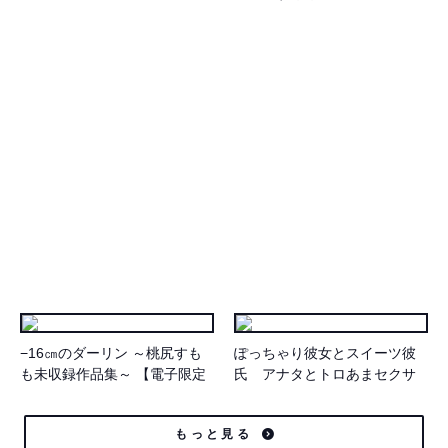
【電子限定版】
−16㎝のダーリン ～桃尻すも
ぽっちゃり彼女とスイーツ彼
も未収録作品集～ 【電子限定
氏 アナタとトロあまセクサ
版】
サイズ
もっと見る