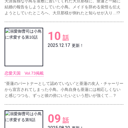
天涯孤独な小鳥を屋敷に置いてくれた大旦那様に、亜蓮と一緒に
結婚の報告をしようとしていた小鳥。メイドを辞める覚悟も伝え
ようとしていたところへ、大旦那様が倒れたと知らせが入り…!?
10
話
2025.12.17
更新！
恋愛天国 Vol.73掲載
“亜蓮のパートナーとして認めていない”と亜蓮の友人・チャーリー
から宣言されてしまった小鳥。小鳥自身も亜蓮には相応しくない
と感じつつも、ずっと彼の傍にいたいという想いが強くて…？
09
話
2025.08.20