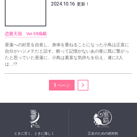
2024.10.16
更新！
恋愛天国 Vol.59掲載
亜蓮への好意を自覚し、身体を重ねることになった小鳥は正直に
自分がハジメテだと話す。酔って記憶がないあの夜に既に繋がっ
たと思っていた亜蓮に、小鳥は素直な気持ちを伝え、遂に2人
は…!?
1
ときに甘く、ときに激しく
乙女のための絶対的