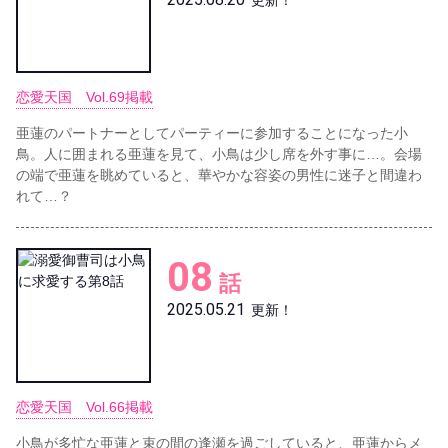
更新！
恋愛天国 Vol.69掲載
亜蓮のパートナーとしてパーティーに参加することになった小
鳥。人に囲まれる亜蓮を見て、小鳥は少し席を外す事に…。会場
の端で亜蓮を眺めていると、華やかな容姿の男性に迷子と間違わ
れて…？
08
話
2025.05.21
更新！
恋愛天国 Vol.66掲載
小鳥が多忙な亜蓮と束の間の逢瀬を過ごしていると、亜蓮からメ