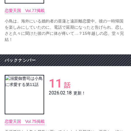
恋愛天国 Vol.77掲載
小鳥は、海外にいる婚約者の亜蓮と遠距離恋愛中。彼の一時帰国
を楽しみにしていたのに、電話で延期になったと告げられ、恋し
さと久々に聞けた彼の声に体が疼いて…？15年越しの恋、堂々完
結！
バックナンバー
11
話
2026.02.18
更新！
恋愛天国 Vol.75掲載