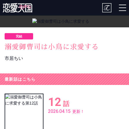
togg
nav
完結
溺愛御曹司は小鳥に求愛する
市居ちい
最新話はこちら
12
話
2026.04.15
更新！