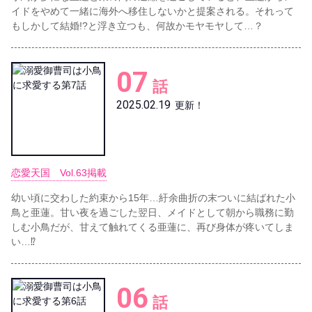
イドをやめて一緒に海外へ移住しないかと提案される。それって
もしかして結婚!?と浮き立つも、何故かモヤモヤして…？
07
話
2025.02.19
更新！
恋愛天国 Vol.63掲載
幼い頃に交わした約束から15年…紆余曲折の末ついに結ばれた小
鳥と亜蓮。甘い夜を過ごした翌日、メイドとして朝から職務に勤
しむ小鳥だが、甘えて触れてくる亜蓮に、再び身体が疼いてしま
い…⁉
06
話