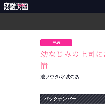
完結
幼なじみの上司に
情
池ソウタ/水城のあ
バックナンバー