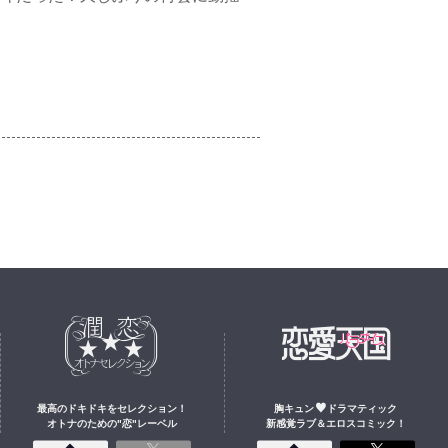
最高のドキドキをセレクション
！
胸キュン
ドラマティック
オトナのための
"
恋
"
レーベル
新感覚ラブ＆エロスコミック！