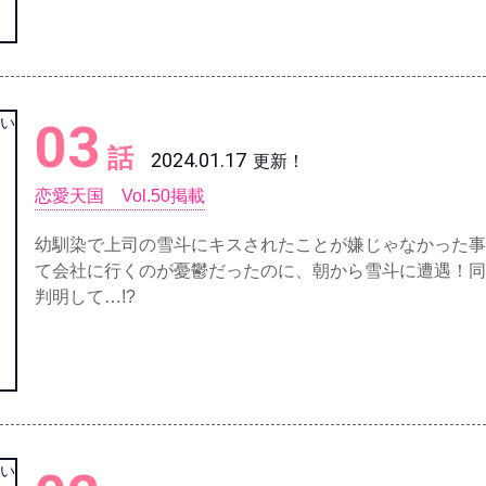
03
話
2024.01.17
更新！
恋愛天国 Vol.50掲載
幼馴染で上司の雪斗にキスされたことが嫌じゃなかった事
て会社に行くのが憂鬱だったのに、朝から雪斗に遭遇！同
判明して…!?