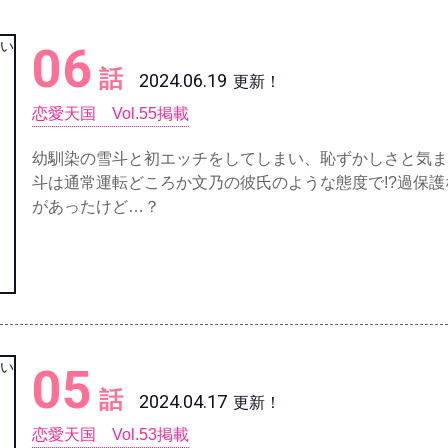
06
話
2024.06.19
更新！
恋愛天国 Vol.55掲載
幼馴染の雪斗と初エッチをしてしまい、恥ずかしさと気ま
斗は通常運転どころか文乃の彼氏のような態度で!?過保
があったけど…？
05
話
2024.04.17
更新！
恋愛天国 Vol.53掲載