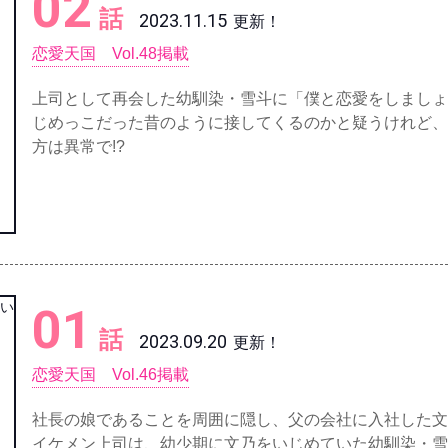
02
話
2023.11.15
更新！
恋愛天国 Vol.48掲載
上司として再会した幼馴染・雪斗に「僕と恋愛をしましょ
じめっこだった昔のように接してくるのかと疑うけれど、
方は異常で!?
01
話
2023.09.20
更新！
恋愛天国 Vol.46掲載
社長の娘であることを周囲に隠し、父の会社に入社した文
イケメン上司は、幼少期に文乃をいじめていた幼馴染・雪