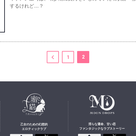
するけれど…？
2
1
淫らな運命、甘い恋
乙女のための幻想的
ファンタジックなラブストーリー
エロティックラブ