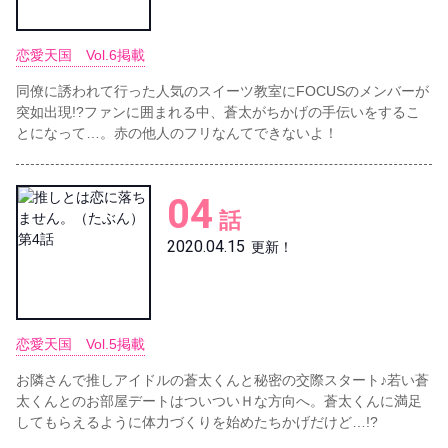
恋愛天国 Vol.6掲載
同僚に誘われて行った人気のスイーツ教室にFOCUSのメンバーが
突如出現!?ファンに囲まれる中、蒼太がちかげの手伝いをするこ
とになって…。赤の他人のフリなんてできないよ！
04
話
2020.04.15
更新！
恋愛天国 Vol.5掲載
お隣さんで推しアイドルの蒼太くんと秘密の交際スタート♪若い蒼
太くんとのお部屋デートはついついＨな方向へ。蒼太くんに満足
してもらえるように体力づくりを始めたちかげだけど…!?