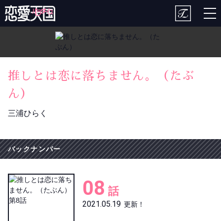
togg
nav
推しとは恋に落ちません。（たぶ
ん）
三浦ひらく
バックナンバー
08
話
2021.05.19
更新！