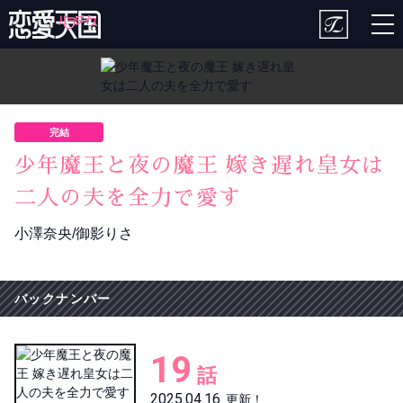
togg
nav
完結
少年魔王と夜の魔王 嫁き遅れ皇女は
二人の夫を全力で愛す
小澤奈央/御影りさ
バックナンバー
19
話
2025.04.16
更新！