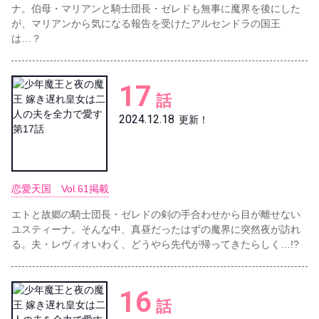
ナ。伯母・マリアンと騎士団長・ゼレドも無事に魔界を後にした
が、マリアンから気になる報告を受けたアルセンドラの国王
は…？
17
話
2024.12.18
更新！
恋愛天国 Vol.61掲載
エトと故郷の騎士団長・ゼレドの剣の手合わせから目が離せない
ユスティーナ。そんな中、真昼だったはずの魔界に突然夜が訪れ
る。夫・レヴィオいわく、どうやら先代が帰ってきたらしく…!?
16
話