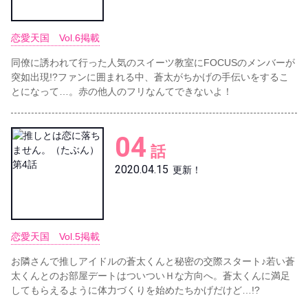
恋愛天国 Vol.6掲載
同僚に誘われて行った人気のスイーツ教室にFOCUSのメンバーが
突如出現!?ファンに囲まれる中、蒼太がちかげの手伝いをするこ
とになって…。赤の他人のフリなんてできないよ！
04
話
2020.04.15
更新！
恋愛天国 Vol.5掲載
お隣さんで推しアイドルの蒼太くんと秘密の交際スタート♪若い蒼
太くんとのお部屋デートはついついＨな方向へ。蒼太くんに満足
してもらえるように体力づくりを始めたちかげだけど…!?