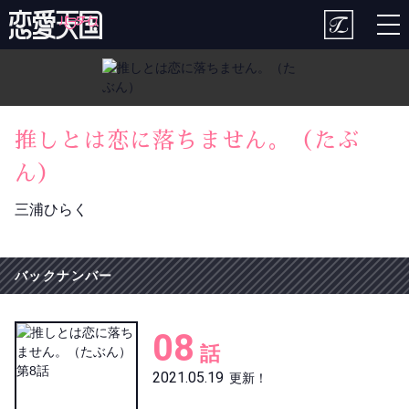
togg
nav
推しとは恋に落ちません。（たぶ
ん）
三浦ひらく
バックナンバー
08
話
2021.05.19
更新！