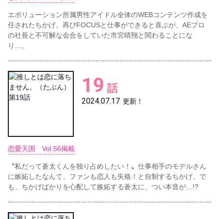
エボリューション所属男性アイドル全体のWEBコンテンツ作成を
任されたちかげ。再びFOCUSと仕事ができると喜ぶが、AEプロ
の社長と不可解な会合をしていた市宮晴翔と関わることにな
り…。
19
話
2024.07.17
更新！
恋愛天国 Vol.56掲載
〝私だって蒼太くんを独り占めしたい！〟仕事相手のモデルさん
に嫉妬したなんて、ファンも恋人も失格！と自制するちかげ。で
も、ちかげばかりを心配して嫉妬する蒼太に、つい本音が…!?