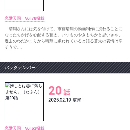
恋愛天国 Vol.78掲載
「晴翔さんには気を付けて」市宮晴翔の動画制作に携わることに
なったちかげを心配する蒼太。いつものやきもちかと思いきや、
過去のわだかまりから晴翔に嫌われていると語る蒼太の表情は辛
そうで…。
バックナンバー
20
話
2025.02.19
更新！
恋愛天国 Vol.63掲載