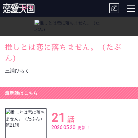
togg
nav
推しとは恋に落ちません。（たぶ
ん）
三浦ひらく
最新話はこちら
21
話
2026.05.20
更新！