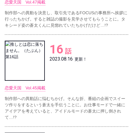
恋愛天国 Vol.47掲載
制作部への異動を決意し、取引先であるFOCUSの事務所へ挨拶に
行ったちかげ。すると雑誌の撮影を見学させてもらうことに。タ
キシード姿の蒼太くんに見惚れていたちかげだけど…!?
16
話
2023.08.16
更新！
恋愛天国 Vol.45掲載
制作部への異動話に悩むちかげ。そんな折、番組の企画でスイー
ツ作りをするという蒼太を手伝うことに。お仕事モードで一緒に
アイデアを考えていると、アイドルモードの蒼太に押し倒され
て…!?