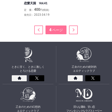
恋愛天国 Vol.41
400
定 価：
円(税抜)
2023.04.19
発売日：
4
ときに甘く、ときに激しく
乙女のための絶対的
とろける恋愛
エロティックラブ
乙女のための幻想的
淫らな運命、甘い恋
エロティックラブ
ファンタジックなラブストーリー