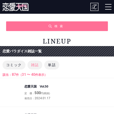
togg
nav
検 索
LINEUP
恋愛パラダイス雑誌一覧
コミック
雑誌
単話
87
31 〜 40
該当：
件（
件表示）
恋愛天国 Vol.50
500
定 価：
円(税抜)
2024.01.17
発売日：