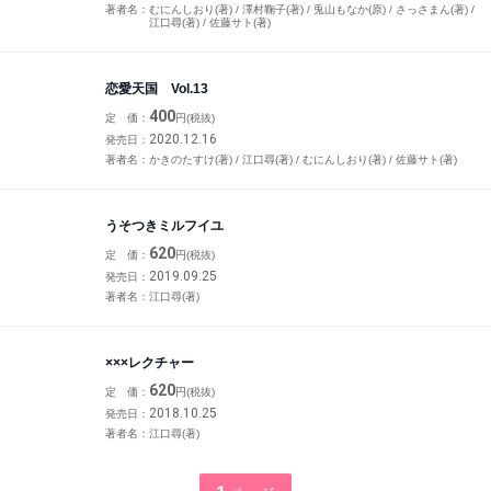
著者名：
むにんしおり(著) / 澤村鞠子(著) / 兎山もなか(原) / さっさまん(著) /
江口尋(著) / 佐藤サト(著)
恋愛天国 Vol.13
400
定 価：
円(税抜)
2020.12.16
発売日：
著者名：
かきのたすけ(著) / 江口尋(著) / むにんしおり(著) / 佐藤サト(著)
うそつきミルフイユ
620
定 価：
円(税抜)
2019.09.25
発売日：
著者名：
江口尋(著)
×××レクチャー
620
定 価：
円(税抜)
2018.10.25
発売日：
著者名：
江口尋(著)