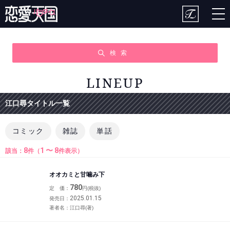
togg
nav
検 索
LINEUP
江口尋タイトル一覧
コミック
雑誌
単話
8
1 〜 8
該当：
件（
件表示）
オオカミと甘噛み下
780
定 価：
円(税抜)
2025.01.15
発売日：
著者名：
江口尋(著)