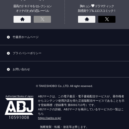
最高のドキドキをセレクション
胸キュン
ドラマティック
オトナのための
恋
レーベル
新感覚ラブ＆エロスコミック！
竹書房ホームページ
プライバシーポリシー
お問い合わせ
© TAKESHOBO Co.,LTD. All right reserved.
ABJマークは、この電子書店・電子書籍配信サービスが、著作権者
からコンテンツ使用許諾を得た正規版配信サービスであることを示
す登録商標（登録番号 第6091713号）です。
ABJマークの詳細、ABJマークを掲示しているサービスの一覧はこ
ちら
https://aebs.or.jp/
無断複製・転載・放送等は禁じます。