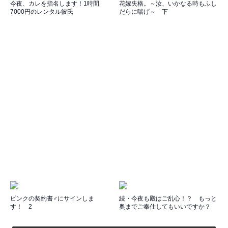
今夜、カレを指名します！1時間
花嫁失格。～汝、いかなる時もふし
7000円のレンタル彼氏
だらに喘げ～ 下
ピンクの契約書♂にサインしま
続・今夜も殿はご乱心！？ もっと
す！ 2
奥までご奉仕してもいいですか？
上