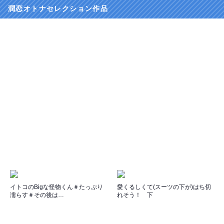
潤恋オトナセレクション作品
イトコのBigな怪物くん＃たっぷり
愛くるしくて(スーツの下が)はち切
濡らす＃その後は…
れそう！ 下