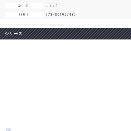
版 型
コミック
9784801957435
ISBN
シリーズ