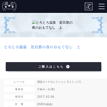
togg
nav
とろとろ温泉 若旦那の夜のおもてなし 上
ご購入はこちら
レーベル
潤恋オトナセレクション【コミック】
著者名
片倉みっき(著)
2017.02.06
発売日
650
定 価
円(税抜)