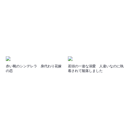
赤い靴のシンデレラ 身代わり花嫁
若頭の一途な溺愛 人違いなのに執
の恋
着されて陥落しました