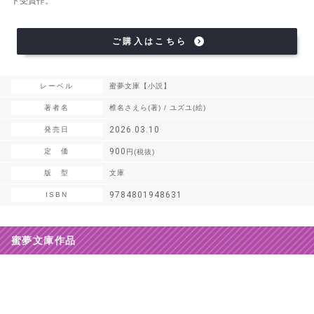
ト受賞作。
ご購入はこちら
レーベル
蜜夢文庫【小説】
著者名
椎名さえら(著) / ユズユ(絵)
2026.03.10
発売日
900
定 価
円(税抜)
版 型
文庫
9784801948631
ISBN
蜜夢文庫作品