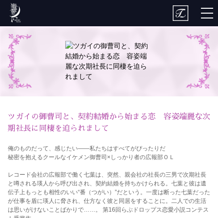
togg
nav
ツガイの御曹司と、契約結婚から始まる恋 容姿端麗な次
期社長に同棲を迫られまして
俺のものだって、感じたい――私たちはすべてがぴったりだ
秘密を抱えるクールなイケメン御曹司×しっかり者の広報部ＯＬ
レコード会社の広報部で働く七葉は、突然、親会社の社長の三男で次期社長
と噂される瑛人から呼び出され、契約結婚を持ちかけられる。七葉と彼は遺
伝子上もっとも相性のいい“番（つがい）”だという。一度は断った七葉だった
が仕事を盾に瑛人に脅され、仕方なく彼と同居をすることに。二人での生活
は思いがけないことばかりで……。 第16回らぶドロップス恋愛小説コンテス