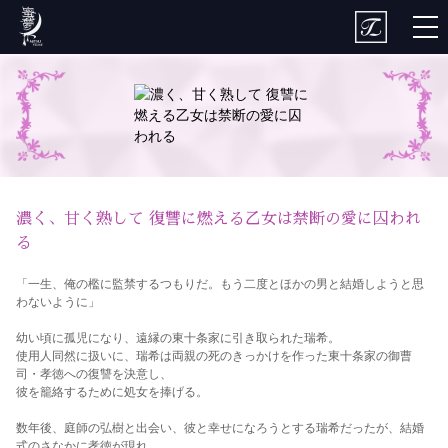
togg
nav
濃く、甘く熟して 復讐に燃える乙女は禁断の愛に囚われ
る
「一生、俺の檻に監禁するつもりだ。もう二度とほかの男と結婚しようと思
わないように」
幼い頃に孤児になり、遠縁の東十条家に引き取られた瑞希。
使用人同然に扱いに、瑞希は両親の死のきっかけを作った東十条家の御曹
司・孝徳への復讐を決意し、
彼を籠絡するために処女を捧げる。
数年後、庭師の弘樹と出会い、彼と幸せになろうとする瑞希だったが、結婚
式のさなかに孝徳が現れ…。