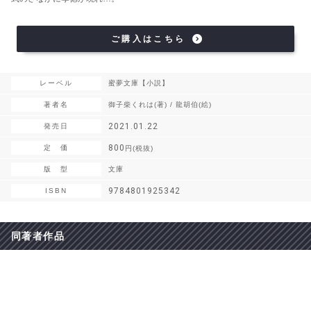
ご購入はこちら
レーベル
蜜夢文庫【小説】
著者名
御子柴くれは(著) / 龍胡伯(絵)
2021.01.22
発売日
800
定 価
円(税抜)
版 型
文庫
9784801925342
ISBN
同著者作品