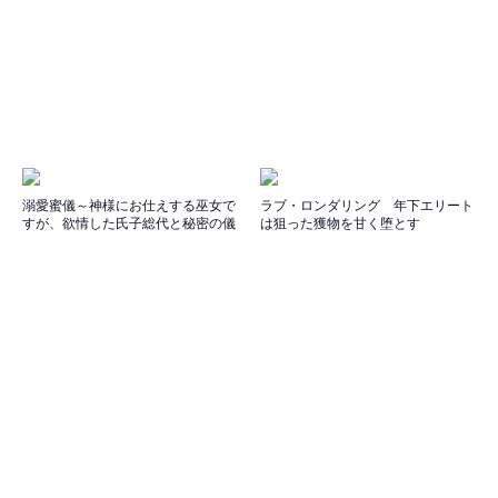
溺愛蜜儀～神様にお仕えする巫女で
ラブ・ロンダリング 年下エリート
すが、欲情した氏子総代と秘密の儀
は狙った獲物を甘く堕とす
式をいたします！