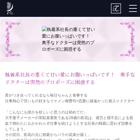
togg
nav
執着系社長の重くて甘い愛にお腹いっぱいです！ 奥手な
ドクターは突然のプロポーズに困惑する
君がつき合ってくれるなら毎日ちゃんと食事する
仕事熱心で甘いもの好きなイケメン御曹司×恋愛に縁遠かった箱入りドクター
「こんなにも誰かを欲しいと思うのは初めてだ」
大手菓子メーカーの常駐産業医である28歳の彩花は、過労と寝不足による貧
血で倒れたにもかかわらず仕事を続けようとする社長の桜庭に思わず説教を
してしまう。
その翌日、彩花の元に桜庭からバラの花束が届く。