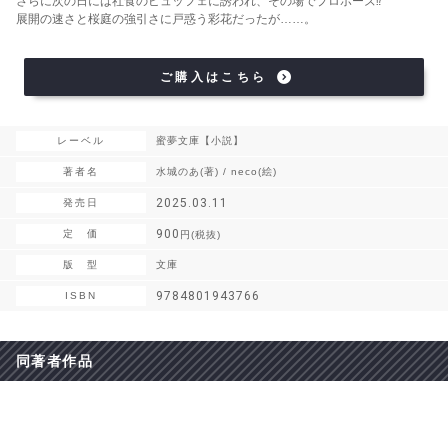
さらに次の日には社食のビュッフェに誘われ、その場でプロポーズ⁉
展開の速さと桜庭の強引さに戸惑う彩花だったが……。
ご購入はこちら
レーベル
蜜夢文庫【小説】
著者名
水城のあ(著) / neco(絵)
2025.03.11
発売日
900
定 価
円(税抜)
版 型
文庫
9784801943766
ISBN
同著者作品