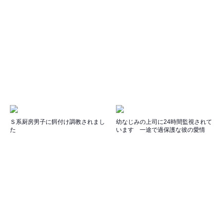
Ｓ系厨房男子に餌付け調教されまし
幼なじみの上司に24時間監視されて
た
います 一途で過保護な彼の愛情