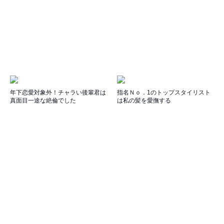
年下恋愛対象外！チャラい後輩君は
指名Ｎｏ．1のトップスタイリスト
真面目一途な絶倫でした
は私の髪を愛撫する