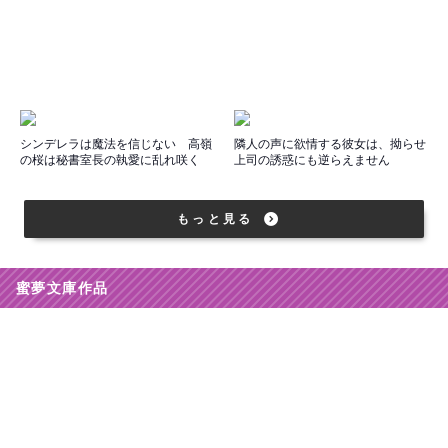
シンデレラは魔法を信じない 高嶺
隣人の声に欲情する彼女は、拗らせ
の桜は秘書室長の執愛に乱れ咲く
上司の誘惑にも逆らえません
もっと見る
蜜夢文庫作品