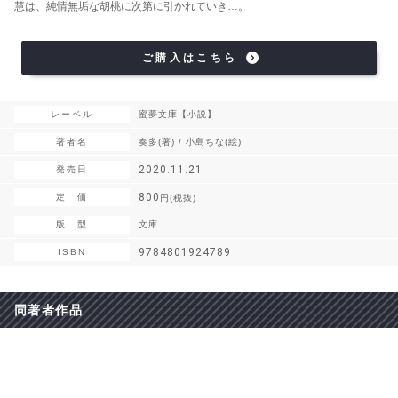
慧は、純情無垢な胡桃に次第に引かれていき…。
ご購入はこちら
レーベル
蜜夢文庫【小説】
著者名
奏多(著) / 小島ちな(絵)
2020.11.21
発売日
800
定 価
円(税抜)
版 型
文庫
9784801924789
ISBN
同著者作品