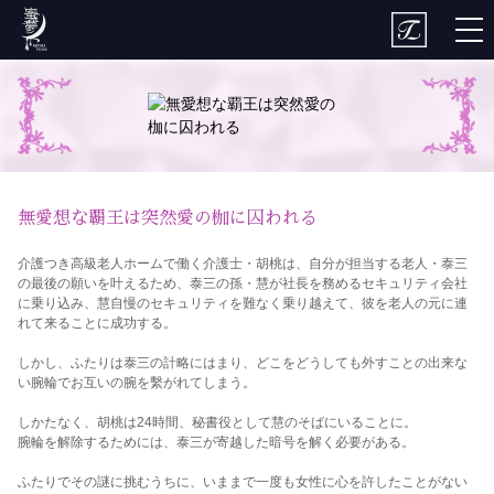
togg
nav
無愛想な覇王は突然愛の枷に囚われる
介護つき高級老人ホームで働く介護士・胡桃は、自分が担当する老人・泰三
の最後の願いを叶えるため、泰三の孫・慧が社長を務めるセキュリティ会社
に乗り込み、慧自慢のセキュリティを難なく乗り越えて、彼を老人の元に連
れて来ることに成功する。
しかし、ふたりは泰三の計略にはまり、どこをどうしても外すことの出来な
い腕輪でお互いの腕を繫がれてしまう。
しかたなく、胡桃は24時間、秘書役として慧のそばにいることに。
腕輪を解除するためには、泰三が寄越した暗号を解く必要がある。
ふたりでその謎に挑むうちに、いままで一度も女性に心を許したことがない