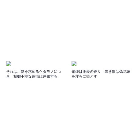
それは、愛を求めるケダモノにつ
硝煙は溺愛の香り 黒き獣は偽花嫁
き 制御不能な欲情は連鎖する
を淫らに堕とす