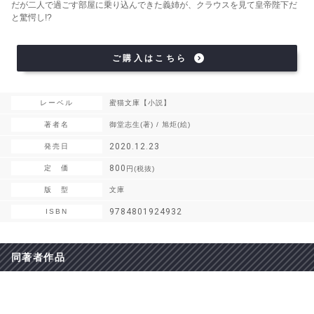
だが二人で過ごす部屋に乗り込んできた義姉が、クラウスを見て皇帝陛下だ
と驚愕し!?
ご購入はこちら
レーベル
蜜猫文庫【小説】
著者名
御堂志生(著) / 旭炬(絵)
2020.12.23
発売日
800
定 価
円(税抜)
版 型
文庫
9784801924932
ISBN
同著者作品