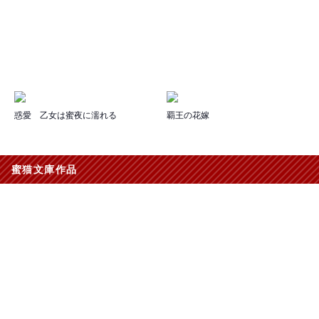
惑愛 乙女は蜜夜に濡れる
覇王の花嫁
蜜猫文庫作品