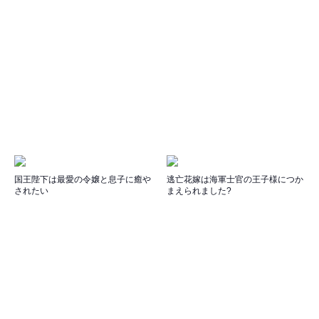
国王陛下は最愛の令嬢と息子に癒や
逃亡花嫁は海軍士官の王子様につか
されたい
まえられました?