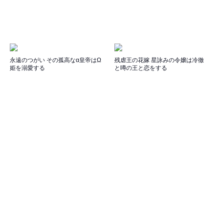
永遠のつがい その孤高なα皇帝はΩ
残虐王の花嫁 星詠みの令嬢は冷徹
姫を溺愛する
と噂の王と恋をする