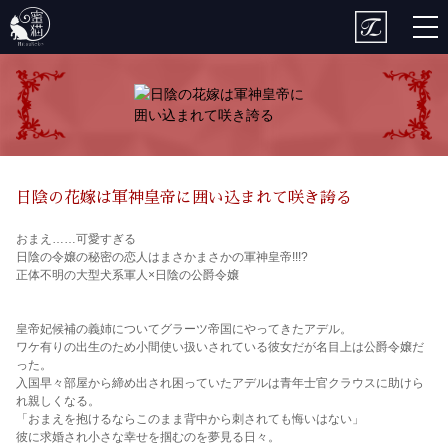
togg
nav
日陰の花嫁は軍神皇帝に囲い込まれて咲き誇る
おまえ……可愛すぎる
日陰の令嬢の秘密の恋人はまさかまさかの軍神皇帝!!!?
正体不明の大型犬系軍人×日陰の公爵令嬢
皇帝妃候補の義姉についてグラーツ帝国にやってきたアデル。
ワケ有りの出生のため小間使い扱いされている彼女だが名目上は公爵令嬢だ
った。
入国早々部屋から締め出され困っていたアデルは青年士官クラウスに助けら
れ親しくなる。
「おまえを抱けるならこのまま背中から刺されても悔いはない」
彼に求婚され小さな幸せを掴むのを夢見る日々。