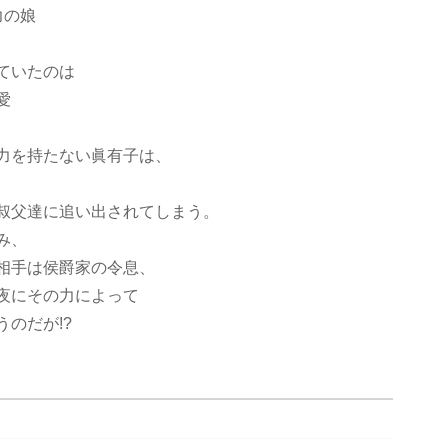
力の娘
ていたのは
愛
力を持たない眞有子は、
叔父達に追い出されてしまう。
み、
相手は侯爵家の令息、
夜にその力によって
のだが!?