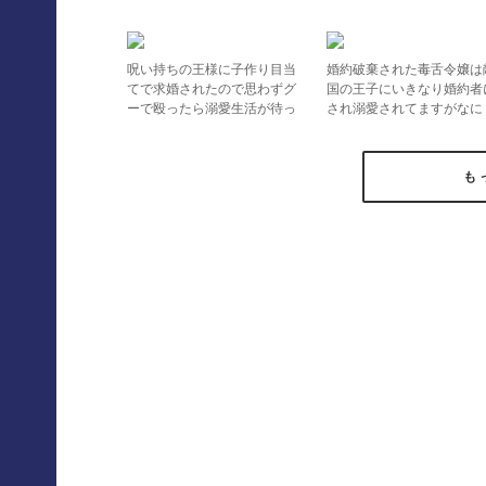
呪い持ちの王様に子作り目当
婚約破棄された毒舌令嬢は
てで求婚されたので思わずグ
国の王子にいきなり婚約者
ーで殴ったら溺愛生活が待っ
され溺愛されてますがなに
ていました!? 解呪の乙女は
か？
七番目の息子の七番目の娘だ
け
も