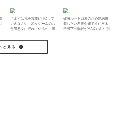
敵
「まずは私を攻略(たお)して
破滅ルート回避のため婚約破
に
いきなさい」乙女ゲームのお
棄したい悪役令嬢ですが王太
色気悪女に憧れているのに黒
子殿下の溺愛がMAXです！ 別
幕義兄に阻まれるのはナゼ!?
れたいのに婚約者に執着され
てます！？
っと見る