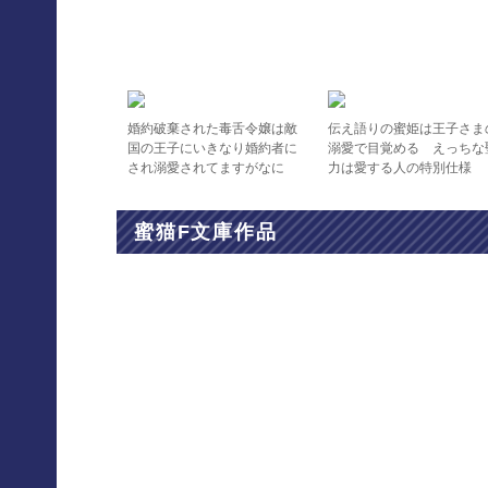
婚約破棄された毒舌令嬢は敵
伝え語りの蜜姫は王子さま
国の王子にいきなり婚約者に
溺愛で目覚める えっちな
され溺愛されてますがなに
力は愛する人の特別仕様
か？
蜜猫F文庫作品