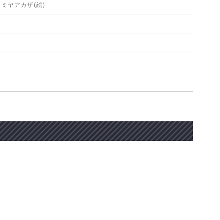
マミヤアカザ(絵)