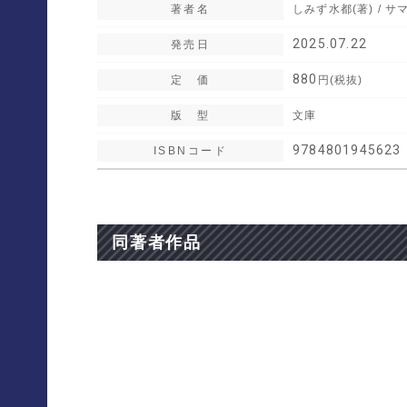
著者名
しみず水都(著) / サ
2025.07.22
発売日
880
定 価
円(税抜)
版 型
文庫
9784801945623
ISBN
同著者作品