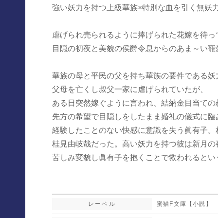
強い妖力を持つ上級華族×特別な血を引く無妖
虐げられ売られるように捧げられた花嫁を待っ
目隠の初夜と美貌の侯爵令息からのあま～い寵
華族の母と平民の父を持ち華族の要件である妖
父母を亡くし叔父一家に虐げられていたが、
ある日突然嫁ぐように言われ、結納金目当ての
先方の希望で目隠しをしたまま婚礼の儀式に臨
経験したことのない快感に意識を失う眞有子。
桂見由岐哉だった。高い妖力を持つ彼は新月の
苦しみ変貌し眞有子を抱くことで救われるという
レーベル
蜜猫F文庫【小説】