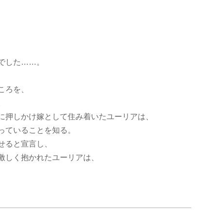
でした……。
ころを、
。
に押しかけ嫁として住み着いたユーリアは、
っていることを知る。
せると宣言し、
激しく抱かれたユーリアは、