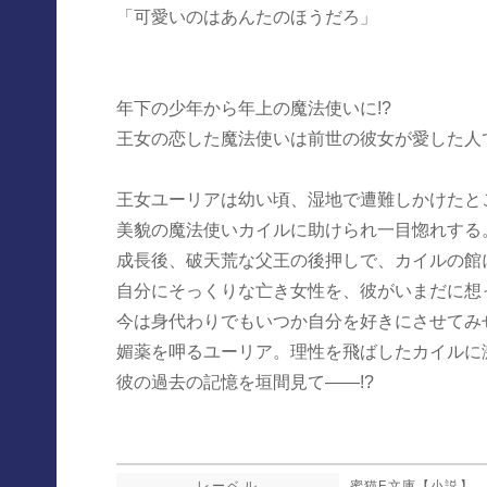
「可愛いのはあんたのほうだろ」
年下の少年から年上の魔法使いに!?
王女の恋した魔法使いは前世の彼女が愛した人
王女ユーリアは幼い頃、湿地で遭難しかけたと
美貌の魔法使いカイルに助けられ一目惚れする
成長後、破天荒な父王の後押しで、カイルの館
自分にそっくりな亡き女性を、彼がいまだに想
今は身代わりでもいつか自分を好きにさせてみ
媚薬を呷るユーリア。理性を飛ばしたカイルに
彼の過去の記憶を垣間見て――!?
レーベル
蜜猫F文庫【小説】