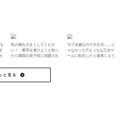
扉を
私の胸を大きくしてくださ
モブ令嬢なので大丈夫……じ
す
い！ 断罪を避けようと頼っ
ゃなかった!?えっちな乙女ゲ
カ
たら隣国の皇子様に溺愛され
ームに転生したら最推しエリ
ました
ートの公爵閣下に溺愛されて
ます
っと見る