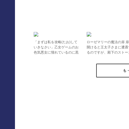
「まずは私を攻略(たお)して
ローゼマリーの魔法の扉 
いきなさい」乙女ゲームのお
開けると王太子さまに遭遇
色気悪女に憧れているのに黒
るのですが、殿下のストー
幕義兄に阻まれるのはナゼ!?
ーではありません
も