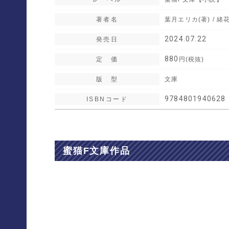
著者名
葉月エリカ(著) / 緒花
2024.07.22
発売日
880
定 価
円(税抜)
版 型
文庫
9784801940628
ISBN
蜜猫F文庫作品