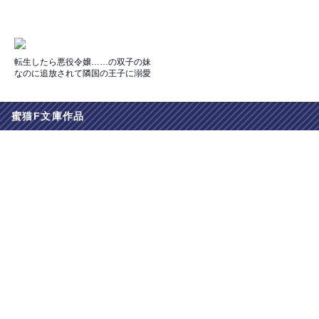
転生したら悪役令嬢……の双子の妹
なのに追放されて隣国の王子に溺愛
されています
蜜猫F文庫作品