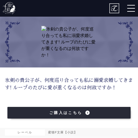
togg
nav
氷剣の貴公子が、何度巡り合っても私に溺愛求婚してきま
す! ループのたびに愛が重くなるのは何故ですか！
ご購入はこちら
レーベル
蜜猫F文庫【小説】