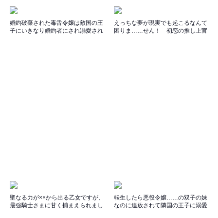
婚約破棄された毒舌令嬢は敵国の王
えっちな夢が現実でも起こるなんて
子にいきなり婚約者にされ溺愛され
困りま……せん！ 初恋の推し上官
てますがなにか？
が今日も尊くて幸せです
聖なる力が××から出る乙女ですが、
転生したら悪役令嬢……の双子の妹
最強騎士さまに甘く捕まえられまし
なのに追放されて隣国の王子に溺愛
た
されています