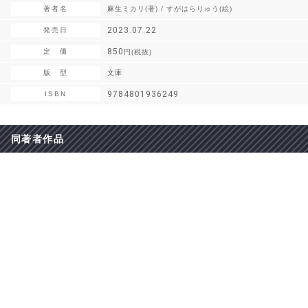
著者名
麻生ミカリ(著) / すがはらりゅう(絵)
2023.07.22
発売日
850
定 価
円(税抜)
版 型
文庫
9784801936249
ISBN
同著者作品