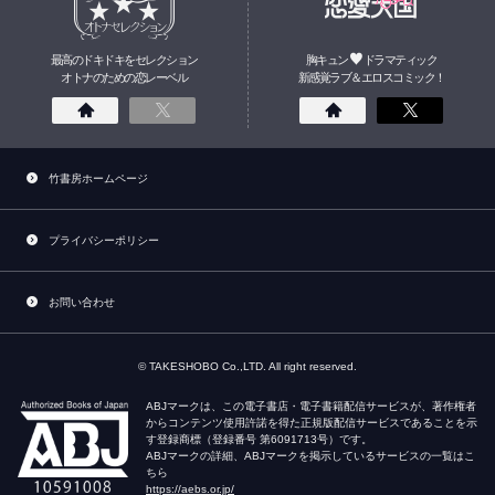
最高のドキドキをセレクション
胸キュン
ドラマティック
オトナのための
恋
レーベル
新感覚ラブ＆エロスコミック！
竹書房ホームページ
プライバシーポリシー
お問い合わせ
© TAKESHOBO Co.,LTD. All right reserved.
ABJマークは、この電子書店・電子書籍配信サービスが、著作権者
からコンテンツ使用許諾を得た正規版配信サービスであることを示
す登録商標（登録番号 第6091713号）です。
ABJマークの詳細、ABJマークを掲示しているサービスの一覧はこ
ちら
https://aebs.or.jp/