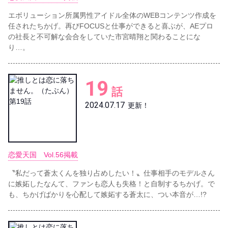
エボリューション所属男性アイドル全体のWEBコンテンツ作成を
任されたちかげ。再びFOCUSと仕事ができると喜ぶが、AEプロ
の社長と不可解な会合をしていた市宮晴翔と関わることにな
り…。
19
話
2024.07.17
更新！
恋愛天国 Vol.56掲載
〝私だって蒼太くんを独り占めしたい！〟仕事相手のモデルさん
に嫉妬したなんて、ファンも恋人も失格！と自制するちかげ。で
も、ちかげばかりを心配して嫉妬する蒼太に、つい本音が…!?