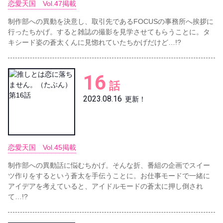
恋愛天国 Vol.47掲載
制作部への異動を決意し、取引先であるFOCUSの事務所へ挨拶に
行ったちかげ。すると雑誌の撮影を見学させてもらうことに。タ
キシード姿の蒼太くんに見惚れていたちかげだけど…!?
16
話
2023.08.16
更新！
恋愛天国 Vol.45掲載
制作部への異動話に悩むちかげ。そんな折、番組の企画でスイー
ツ作りをするという蒼太を手伝うことに。お仕事モードで一緒に
アイデアを考えていると、アイドルモードの蒼太に押し倒され
て…!?