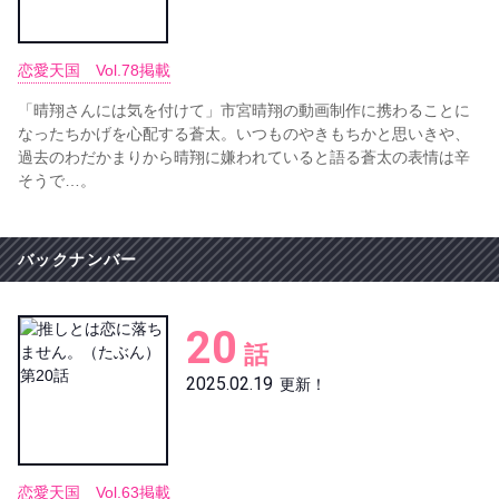
恋愛天国 Vol.78掲載
「晴翔さんには気を付けて」市宮晴翔の動画制作に携わることに
なったちかげを心配する蒼太。いつものやきもちかと思いきや、
過去のわだかまりから晴翔に嫌われていると語る蒼太の表情は辛
そうで…。
バックナンバー
20
話
2025.02.19
更新！
恋愛天国 Vol.63掲載