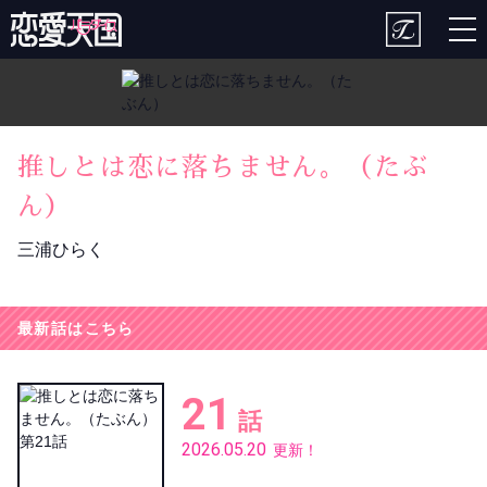
togg
nav
推しとは恋に落ちません。（たぶ
ん）
三浦ひらく
最新話はこちら
21
話
2026.05.20
更新！