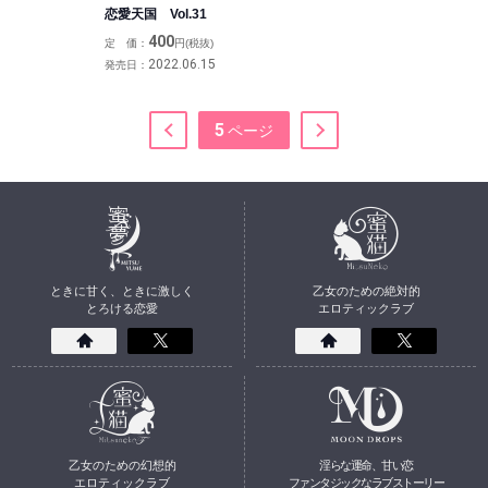
恋愛天国 Vol.31
400
定 価：
円(税抜)
2022.06.15
発売日：
5
ときに甘く、ときに激しく
乙女のための絶対的
とろける恋愛
エロティックラブ
乙女のための幻想的
淫らな運命、甘い恋
エロティックラブ
ファンタジックなラブストーリー