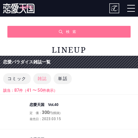
togg
nav
検 索
LINEUP
恋愛パラダイス雑誌一覧
コミック
雑誌
単話
87
41 〜 50
該当：
件（
件表示）
恋愛天国 Vol.40
300
定 価：
円(税抜)
2023.03.15
発売日：